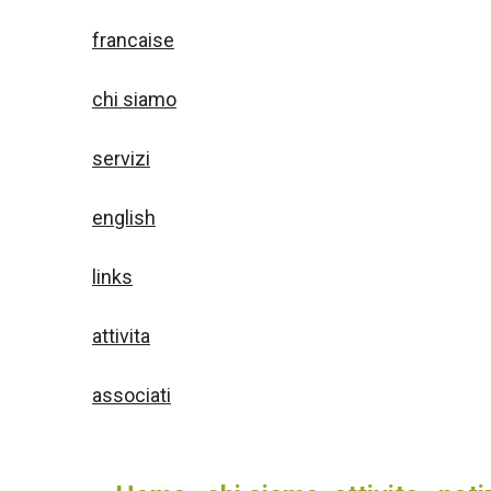
francaise
chi siamo
servizi
english
links
attivita
associati