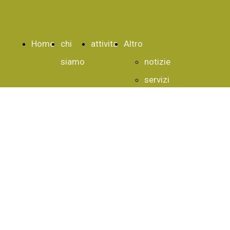
Home
chi
attivita
Altro
siamo
notizie
servizi
associati
villaggi
english
francaise
links