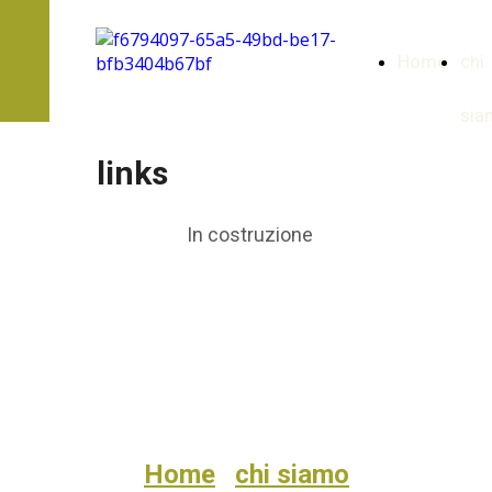
Home
chi
sia
links
In costruzione
Home
chi siamo