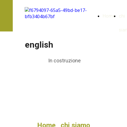
Home
chi
sia
english
In costruzione
Home
chi siamo